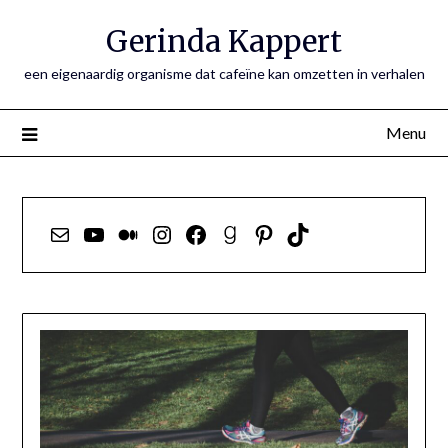
Ga
Gerinda Kappert
naar
de
een eigenaardig organisme dat cafeïne kan omzetten in verhalen
inhoud
Menu
E-mail
YouTube
Medium
Instagram
Facebook
Goodreads
Pinterest
TikTok