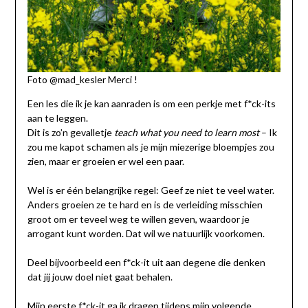
Foto @mad_kesler Merci !
Een les die ik je kan aanraden is om een perkje met f*ck-its
aan te leggen.
Dit is zo’n gevalletje
teach what you need to learn most
– Ik
zou me kapot schamen als je mijn miezerige bloempjes zou
zien, maar er groeien er wel een paar.
Wel is er één belangrijke regel: Geef ze niet te veel water.
Anders groeien ze te hard en is de verleiding misschien
groot om er teveel weg te willen geven, waardoor je
arrogant kunt worden. Dat wil we natuurlijk voorkomen.
Deel bijvoorbeeld een f*ck-it uit aan degene die denken
dat jij jouw doel niet gaat behalen.
Mijn eerste f*ck-it ga ik dragen tijdens mijn volgende