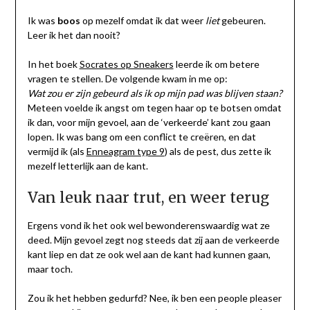
Ik was
boos
op mezelf omdat ik dat weer
liet
gebeuren.
Leer ik het dan nooit?
In het boek
Socrates op Sneakers
leerde ik om betere
vragen te stellen. De volgende kwam in me op:
Wat zou er zijn gebeurd als ik op mijn pad was blijven staan?
Meteen voelde ik angst om tegen haar op te botsen omdat
ik dan, voor mijn gevoel, aan de ‘verkeerde’ kant zou gaan
lopen. Ik was bang om een conflict te creëren, en dat
vermijd ik (als
Enneagram type 9
) als de pest, dus zette ik
mezelf letterlijk aan de kant.
Van leuk naar trut, en weer terug
Ergens vond ik het ook wel bewonderenswaardig wat ze
deed. Mijn gevoel zegt nog steeds dat zij aan de verkeerde
kant liep en dat ze ook wel aan de kant had kunnen gaan,
maar toch.
Zou ik het hebben gedurfd? Nee, ik ben een people pleaser