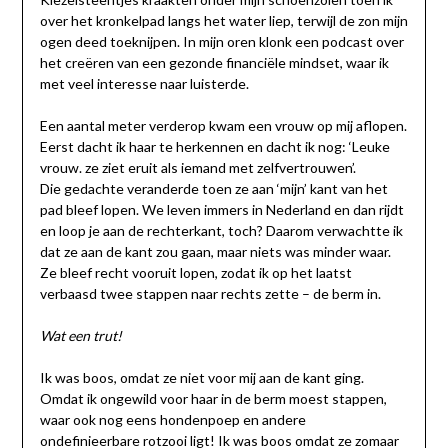
over het kronkelpad langs het water liep, terwijl de zon mijn
ogen deed toeknijpen. In mijn oren klonk een podcast over
het creëren van een gezonde financiële mindset, waar ik
met veel interesse naar luisterde.
Een aantal meter verderop kwam een vrouw op mij aflopen.
Eerst dacht ik haar te herkennen en dacht ik nog: ‘Leuke
vrouw. ze ziet eruit als iemand met zelfvertrouwen’.
Die gedachte veranderde toen ze aan ‘mijn’ kant van het
pad bleef lopen. We leven immers in Nederland en dan rijdt
en loop je aan de rechterkant, toch? Daarom verwachtte ik
dat ze aan de kant zou gaan, maar niets was minder waar.
Ze bleef recht vooruit lopen, zodat ik op het laatst
verbaasd twee stappen naar rechts zette – de berm in.
Wat een trut!
Ik was boos, omdat ze niet voor mij aan de kant ging.
Omdat ik ongewild voor haar in de berm moest stappen,
waar ook nog eens hondenpoep en andere
ondefinieerbare rotzooi ligt! Ik was boos omdat ze zomaar