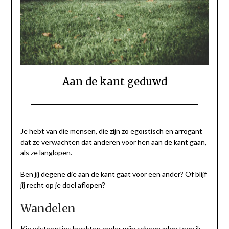
Aan de kant geduwd
Geplaatst
door
op
Gerinda
Je hebt van die mensen, die zijn zo egoïstisch en arrogant
2
dat ze verwachten dat anderen voor hen aan de kant gaan,
mei
als ze langlopen.
2022
Ben jij degene die aan de kant gaat voor een ander? Of blijf
jij recht op je doel aflopen?
Wandelen
Kiezelsteentjes kraakten onder mijn schoenzolen toen ik