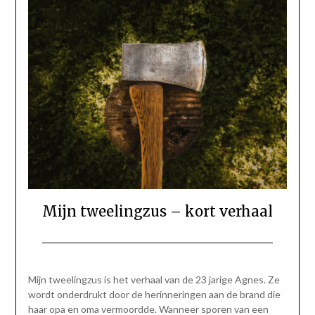
Mijn tweelingzus – kort verhaal
Geplaatst
door
op
Gerinda
Mijn tweelingzus is het verhaal van de 23 jarige Agnes. Ze
19
wordt onderdrukt door de herinneringen aan de brand die
januari
haar opa en oma vermoordde. Wanneer sporen van een