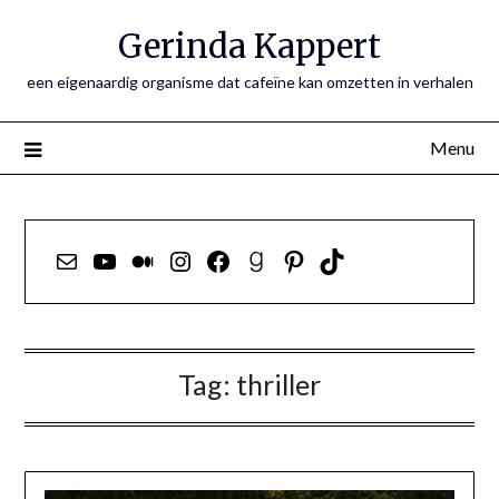
Ga
Gerinda Kappert
naar
de
een eigenaardig organisme dat cafeïne kan omzetten in verhalen
inhoud
Menu
E-mail
YouTube
Medium
Instagram
Facebook
Goodreads
Pinterest
TikTok
Tag:
thriller