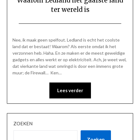
Waarom Ledland het gaafste land
ter wereld is
Geplaatst
door
op
Gerinda
Nee, ik maak geen spelfout. Ledland is echt het coolste
23
land dat er bestaat! Waarom? Als eerste omdat ik het
april
verzonnen heb. Haha. En ze maken er de meest geweldige
2020
gadgets en alles werkt er op elektriciteit. Ach, je weet wel,
dat vierkante land wat omringd is door een immens grote
muur; de Firewall… Ken…
Lees verder
ZOEKEN
Zoeken