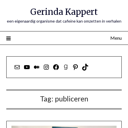
Ga
Gerinda Kappert
naar
de
een eigenaardig organisme dat cafeïne kan omzetten in verhalen
inhoud
Menu
E-mail
YouTube
Medium
Instagram
Facebook
Goodreads
Pinterest
TikTok
Tag:
publiceren