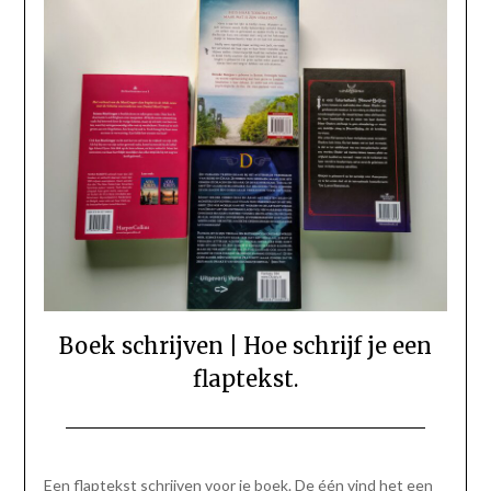
Boek schrijven | Hoe schrijf je een
flaptekst.
Geplaatst
door
op
Gerinda
Een flaptekst schrijven voor je boek. De één vind het een