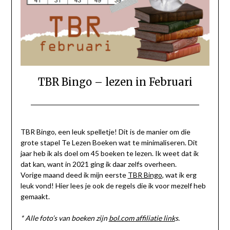
TBR Bingo – lezen in Februari
Geplaatst
door
op
Gerinda
TBR Bingo, een leuk spelletje! Dit is de manier om die
1
grote stapel Te Lezen Boeken wat te minimaliseren. Dit
februari
jaar heb ik als doel om 45 boeken te lezen. Ik weet dat ik
2022
dat kan, want in 2021 ging ik daar zelfs overheen.
Vorige maand deed ik mijn eerste
TBR Bingo
, wat ik erg
leuk vond! Hier lees je ook de regels die ik voor mezelf heb
gemaakt.
* Alle foto’s van boeken zijn
bol.com affiliatie link
s.