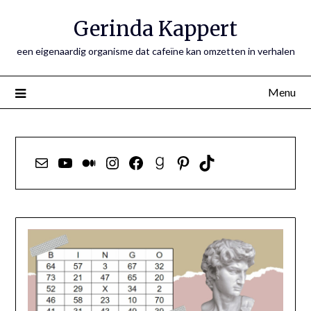
Ga
Gerinda Kappert
naar
de
een eigenaardig organisme dat cafeïne kan omzetten in verhalen
inhoud
Menu
E-mail
YouTube
Medium
Instagram
Facebook
Goodreads
Pinterest
TikTok