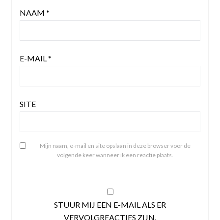
NAAM
*
E-MAIL
*
SITE
Mijn naam, e-mail en site opslaan in deze browser voor de
volgende keer wanneer ik een reactie plaats.
STUUR MIJ EEN E-MAIL ALS ER
VERVOLGREACTIES ZIJN.