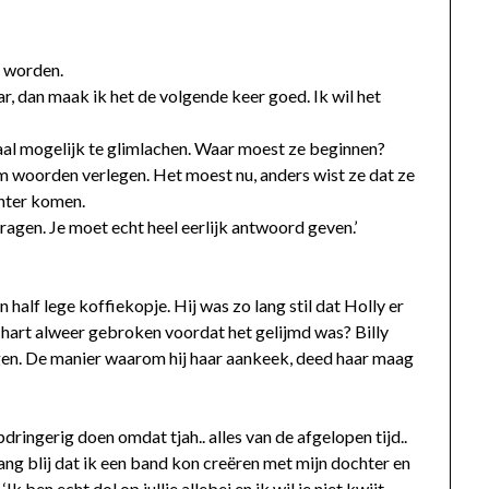
s worden.
aar, dan maak ik het de volgende keer goed. Ik wil het
al mogelijk te glimlachen. Waar moest ze beginnen?
 woorden verlegen. Het moest nu, anders wist ze dat ze
chter komen.
s vragen. Je moet echt heel eerlijk antwoord geven.’
n half lege koffiekopje. Hij was zo lang stil dat Holly er
hart alweer gebroken voordat het gelijmd was? Billy
 ogen. De manier waarom hij haar aankeek, deed haar maag
pdringerig doen omdat tjah.. alles van de afgelopen tijd..
ang blij dat ik een band kon creëren met mijn dochter en
‘Ik ben echt dol op jullie allebei en ik wil je niet kwijt