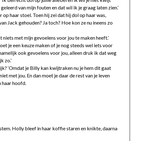
geleerd van mijn fouten en dat wil ik je graag laten zien.’
op haar stoel. Toen hij zei dat hij dol op haar was,
h van Jack gehouden? Ja toch? Hoe kon ze nu ineens zo
wat niets met mijn gevoelens voor jou te maken heeft.’
l, moet je een keuze maken of je nog steeds wel iets voor
namelijk ook gevoelens voor jou, alleen druk ik dat weg
k zo.’
k? ‘Omdat je Billy kan kwijtraken nu je hem dit gaat
iet met jou. En dan moet je daar de rest van je leven
n haar hoofd.
 stem. Holly bleef in haar koffie staren en knikte, daarna