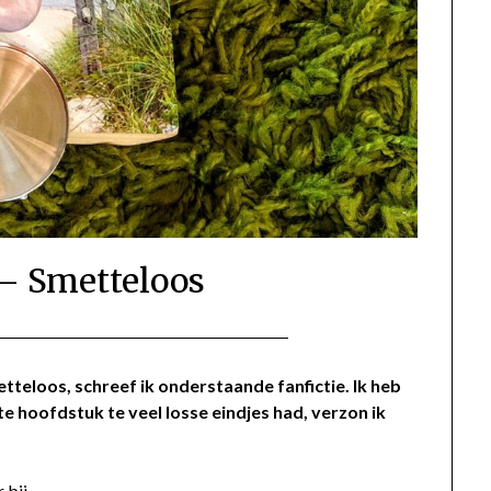
 – Smetteloos
Geplaatst
door
op
Gerinda
tteloos, schreef ik onderstaande fanfictie. Ik heb
 hoofdstuk te veel losse eindjes had, verzon ik
2
mei
2020
 bij.