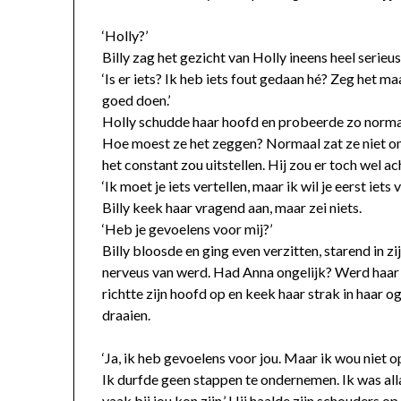
‘Holly?’
Billy zag het gezicht van Holly ineens heel serieu
‘Is er iets? Ik heb iets fout gedaan hé? Zeg het m
goed doen.’
Holly schudde haar hoofd en probeerde zo norma
Hoe moest ze het zeggen? Normaal zat ze niet om
het constant zou uitstellen. Hij zou er toch wel a
‘Ik moet je iets vertellen, maar ik wil je eerst iet
Billy keek haar vragend aan, maar zei niets.
‘Heb je gevoelens voor mij?’
Billy bloosde en ging even verzitten, starend in zij
nerveus van werd. Had Anna ongelijk? Werd haar 
richtte zijn hoofd op en keek haar strak in haar
draaien.
‘Ja, ik heb gevoelens voor jou. Maar ik wou niet o
Ik durfde geen stappen te ondernemen. Ik was all
vaak bij jou kon zijn.’ Hij haalde zijn schouders op. 