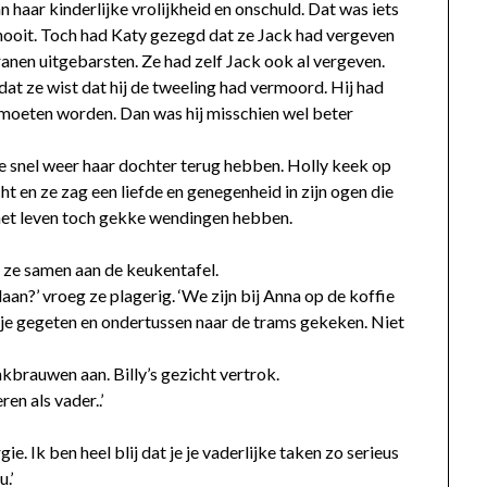
haar kinderlijke vrolijkheid en onschuld. Dat was iets
nooit. Toch had Katy gezegd dat ze Jack had vergeven
anen uitgebarsten. Ze had zelf Jack ook al vergeven.
dat ze wist dat hij de tweeling had vermoord. Hij had
 moeten worden. Dan was hij misschien wel beter
ze snel weer haar dochter terug hebben. Holly keek op
cht en ze zag een liefde en genegenheid in zijn ogen die
 het leven toch gekke wendingen hebben.
en ze samen aan de keukentafel.
aan?’ vroeg ze plagerig. ‘We zijn bij Anna op de koffie
sje gegeten en ondertussen naar de trams gekeken. Niet
brauwen aan. Billy’s gezicht vertrok.
en als vader..’
e. Ik ben heel blij dat je je vaderlijke taken zo serieus
.’