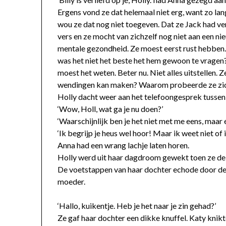
Ergens vond ze dat helemaal niet erg, want zo l
wou ze dat nog niet toegeven. Dat ze Jack had v
vers en ze mocht van zichzelf nog niet aan een ni
mentale gezondheid. Ze moest eerst rust hebben. 
was het niet het beste het hem gewoon te vragen? 
moest het weten. Beter nu. Niet alles uitstellen. 
wendingen kan maken? Waarom probeerde ze zich
Holly dacht weer aan het telefoongesprek tussen
‘Wow, Holl, wat ga je nu doen?’
‘Waarschijnlijk ben je het niet met me eens, maar 
‘Ik begrijp je heus wel hoor! Maar ik weet niet of i
Anna had een wrang lachje laten horen.
Holly werd uit haar dagdroom gewekt toen ze de
De voetstappen van haar dochter echode door de h
moeder.
‘Hallo, kuikentje. Heb je het naar je zin gehad?’
Ze gaf haar dochter een dikke knuffel. Katy knikte