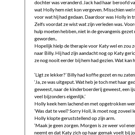
dochter was veranderd. Jack had haar beroofd van 
wat Holly hem niet kon vergeven. Misschien wel 
voor wat hij had gedaan. Daardoor was Holly in tr
Zelfs voordat ze wist wat zijn verleden was. Voor
hulp moeten hebben, niet in de gevangenis gezet
geworden..
Hopelijk hielp de therapie voor Katy wel en zou 
naar Billy. Hij had zijn aandacht nog op Katy geri
ze nog nooit eerder bij hem had gezien. Wat kan
‘Ligt ze lekker?’ Billy had koffie gezet en nu zat
‘Ja, ze was uitgeput. Wat heb je toch met haar ged
geweest, naar de kinderboerderij geweest, een ij
veel bijzonders eigenlijk.’
Holly keek hem lachend en met opgetrokken wenk
‘Was dat te veel? Sorry Holl, ik moet nog zoveel ler
Holly klopte geruststellend op zijn arm.
‘Maak je geen zorgen. Morgen is ze weer vol energi
neemt en dat Katy zich op haar gemak voelt bij jou