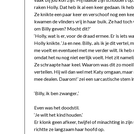
raken Holly. Dat heb ik al een keer gedaan. Ik heb 
Ze knikte een paar keer en verschoof nog een keer 
kwamen de vlinders vrij in haar buik. Ze had toc
om Billy geven? Mocht dit?’
‘Holly, wat is er, voor de draad ermee. Er is iets 
Holly knikte. ‘Ja en nee. Billy.. als ik je dit verte
me voelt en eventueel met me verder wilt. Ik heb 
omdat het nu nog niet eerlijk voelt. Het zit namelij
Ze schraapte haar keel. Waarom was dit zo moeilij
vertellen. Hij wil dan wel met Katy omgaan, maar n
mee dealen. Daarom!’ zei een sarcastische stem i
‘Billy, ik ben zwanger..’
Even was het doodstil.
‘Je wilt het kind houden.’
Er klonk geen afkeer, twijfel of minachting in zijn
richtte ze langzaam haar hoofd op.