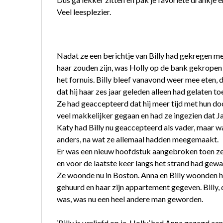
Veel leesplezier.
Nadat ze een berichtje van Billy had gekregen met
haar zouden zijn, was Holly op de bank gekropen
het fornuis. Billy bleef vanavond weer mee eten,
dat hij haar zes jaar geleden alleen had gelaten to
Ze had geaccepteerd dat hij meer tijd met hun d
veel makkelijker gegaan en had ze ingezien dat Ja
Katy had Billy nu geaccepteerd als vader, maar w
anders, na wat ze allemaal hadden meegemaakt.
Er was een nieuw hoofdstuk aangebroken toen ze 
en voor de laatste keer langs het strand had gew
Ze woonde nu in Boston. Anna en Billy woonden he
gehuurd en haar zijn appartement gegeven. Billy, d
was, was nu een heel andere man geworden.
‘Billy is verliefd op je, Holly.’ had Anna gezegd aa