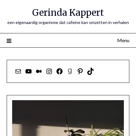
Ga
Gerinda Kappert
naar
de
een eigenaardig organisme dat cafeïne kan omzetten in verhalen
inhoud
Menu
E-mail
YouTube
Medium
Instagram
Facebook
Goodreads
Pinterest
TikTok