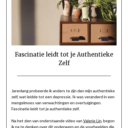
Fascinatie leidt tot je Authentieke
Zelf
Geplaatst
door
op
Gerinda
Jarenlang probeerde ik anders te zijn dan mijn authentieke
15
zelf, wat leidde tot een depressie. Ik was veranderd in een
december
mengelmoes van verwachtingen en overtuigingen.
2022
Fascinatie leidt tot je authentieke zelf.
Na het zien van onderstaande video van
Valerie Lin
, begon
ik na te denken over dit onderwerp en de voorbeelden die