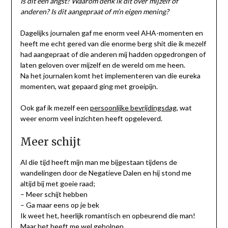
Is dit een angst? Waarom denk ik dit over mijzelf of
anderen? Is dit aangepraat of m’n eigen mening?
Dagelijks journalen gaf me enorm veel AHA-momenten en
heeft me echt gered van die enorme berg shit die ik mezelf
had aangepraat of die anderen mij hadden opgedrongen of
laten geloven over mijzelf en de wereld om me heen.
Na het journalen komt het implementeren van die eureka
momenten, wat gepaard ging met groeipijn.
Ook gaf ik mezelf een
persoonlijke bevrijdingsdag
, wat
weer enorm veel inzichten heeft opgeleverd.
Meer schijt
Al die tijd heeft mijn man me bijgestaan tijdens de
wandelingen door de Negatieve Dalen en hij stond me
altijd bij met goeie raad;
– Meer schijt hebben
– Ga maar eens op je bek
Ik weet het, heerlijk romantisch en opbeurend die man!
Maar het heeft me wel geholpen.