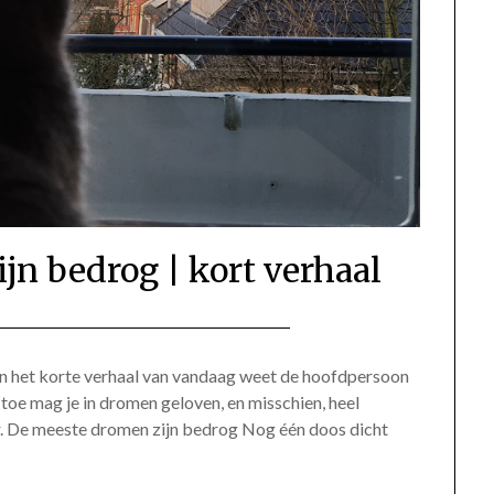
jn bedrog | kort verhaal
Geplaatst
door
op
Gerinda
In het korte verhaal van vandaag weet de hoofdpersoon
toe mag je in dromen geloven, en misschien, heel
11
er. De meeste dromen zijn bedrog Nog één doos dicht
januari
2021