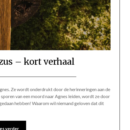
zus – kort verhaal
Geplaatst
door
op
Gerinda
 Agnes. Ze wordt onderdrukt door de herinneringen aan de
sporen van een moord naar Agnes leiden, wordt ze door
19
et gedaan hebben! Waarom wil niemand geloven dat dit
januari
2022
es verder